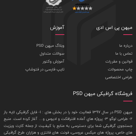
میهن پی اس ادی
آموزش
درباره ما
وبلاگ میهن PSD
تماس با ما
سوالات متداول
قوانین و مقررات
آموزش وکتور
چاپ محصولات
تایپ فارسی در فتوشاپ
طراحی اختصاصی
فروشگاه گرافیکی میهن PSD
ميهن PSD در سال 1397 فعاليت خود را در بخش های : 1-
فايل گرافيکی لايه باز
2- طراحی لوگو 3- پروژه هاي آماده افترافکت و اديوس و… آغاز کرده است. منبع
جستجوی گرافيکی شما برای دسترسی به منابع با کيفـيت از جمله
کارت ويزيت
های خاص، پروژه های ميکس عروسی، فونت های فانتزی و هزاران طرح گرافیکی