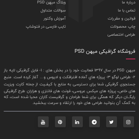
درباره ما
وبلاگ میهن PSD
تماس با ما
سوالات متداول
قوانین و مقررات
آموزش وکتور
چاپ محصولات
تایپ فارسی در فتوشاپ
طراحی اختصاصی
فروشگاه گرافیکی میهن PSD
ميهن PSD در سال 1397 فعاليت خود را در بخش های : 1-
فايل گرافيکی لايه باز
2- طراحی لوگو 3- پروژه هاي آماده افترافکت و اديوس و… آغاز کرده است. منبع
جستجوی گرافيکی شما برای دسترسی به منابع با کيفـيت از جمله
کارت ويزيت
های خاص، پروژه های ميکس عروسی، فونت های فانتزی و هزاران طرح گرافیکی
رايگــان ديگر که همگی برای شما طراحان و گرافيست کاران محيا شده است، که
به کمک آن بتوانيد طراحی های خود را ارتقاء و سرعت ببخشيد.