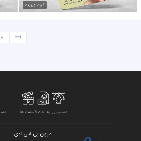
کارت ویزیت
38
139
دسترسی به تمام قسمت ها
دسترسی
میهن پی اس ادی