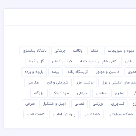
میوه و سبزیجات
املاک
وکالت
پزشکی
باشگاه بدنسازی
و قالی
کافی شاپ و سفره خانه
کیف و کفش
گل و گیاه
ماری
ماشین و موتور
آرایشگاه زنانه
بیمه
پارچه و پرده
م های امنیتی و برق
نوشت افزار
شیرینی و نان
عکاسی
گی
عطاری
خطاطی
خیاطی
مهد کودک
ایزوگام
اغ
کشاورزی
ورزشی
قصابی
آجیل و خشکبار
صرافی
باشگاه سوارکاری
خشکشویی
پیرایش آقایان
کاشت ناخن