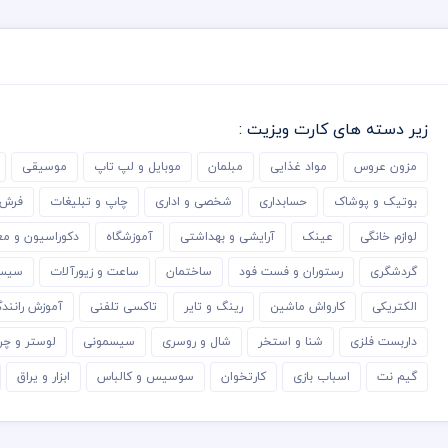
زیر دسته های کارت ویزیت :
مزون عروس
مواد غذایی
مبلمان
موبایل و لپ تاپ
موسیقی
بوتیک و پوشاک
حسابداری
شخصی و اداری
چاپ و تبلیغات
فرش 
لوازم خانگی
عینک
آرایشی و بهداشتی
آموزشگاه
دکوراسیون و مع
گردشگری
رستوران و فست فود
ساختمان
ساعت و زیورآلات
سیست
الکتریکی
کارواش ماشین
رینگ و تایر
تاکسی تلفنی
آموزش رانند
داربست فلزی
شنا و استخر
شال و روسری
سیسمونی
لوستر و چر
گیم نت
اسباب بازی
کارتخوان
سوسیس و کالباس
ابزار و یراق