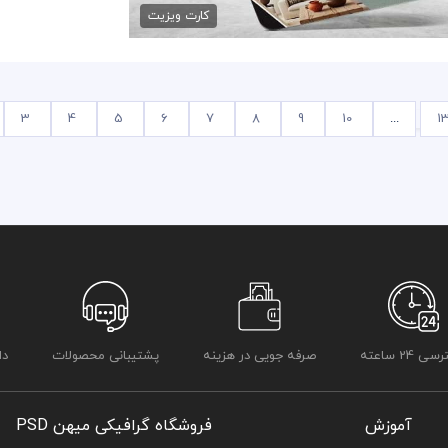
کارت ویزیت
3
4
5
6
7
8
9
10
...
1
 24 ساعته
صرفه جویی در هزینه
پشتیبانی محصولات
دا
آموزش
فروشگاه گرافیکی میهن PSD