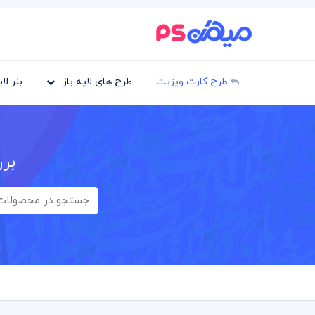
طرح کارت ویزیت
طرح های لایه باز
بنر لا
برر