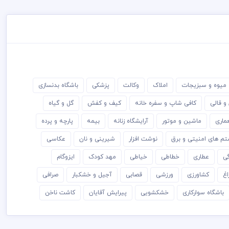
میوه و سبزیجات
املاک
وکالت
پزشکی
باشگاه بدنسازی
و قالی
کافی شاپ و سفره خانه
کیف و کفش
گل و گیاه
ماری
ماشین و موتور
آرایشگاه زنانه
بیمه
پارچه و پرده
م های امنیتی و برق
نوشت افزار
شیرینی و نان
عکاسی
گی
عطاری
خطاطی
خیاطی
مهد کودک
ایزوگام
اغ
کشاورزی
ورزشی
قصابی
آجیل و خشکبار
صرافی
باشگاه سوارکاری
خشکشویی
پیرایش آقایان
کاشت ناخن