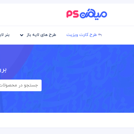
طرح کارت ویزیت
طرح های لایه باز
بنر لا
برر