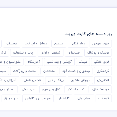
زیر دسته های کارت ویزیت :
مزون عروس
مواد غذایی
مبلمان
موبایل و لپ تاپ
موسیقی
بوتیک و پوشاک
حسابداری
شخصی و اداری
چاپ و تبلیغات
فرش 
لوازم خانگی
عینک
آرایشی و بهداشتی
آموزشگاه
دکوراسیون و مع
گردشگری
رستوران و فست فود
ساختمان
ساعت و زیورآلات
سیست
الکتریکی
کارواش ماشین
رینگ و تایر
تاکسی تلفنی
آموزش رانند
داربست فلزی
شنا و استخر
شال و روسری
سیسمونی
لوستر و چر
گیم نت
اسباب بازی
کارتخوان
سوسیس و کالباس
ابزار و یراق