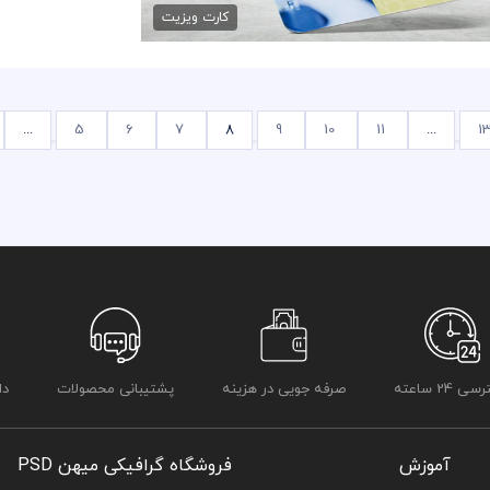
کارت ویزیت
...
5
6
7
8
9
10
11
...
1
 24 ساعته
صرفه جویی در هزینه
پشتیبانی محصولات
دا
آموزش
فروشگاه گرافیکی میهن PSD