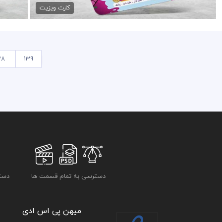
کارت ویزیت
38
139
دسترسی به تمام قسمت ها
دسترسی
میهن پی اس ادی