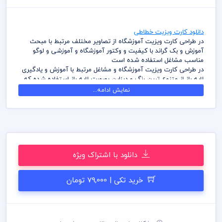
دانلود کارت ویزیت خطاطی
در طراحی کارت ویزیت آموزشگاه از تصاویر مختلف مرتبط با مبحث
آموزش و بک گراند با کیفیت و وکتور آموزشگاه و آموزشی و لوگو
مناسب مشاغل استفاده شده است
در طراحی کارت ویزیت آموزشگاه و مشاغل مرتبط با آموزش و یادگیری
لایه باز از متنوع ترین رنگ و دیزاین بصورت لایه باز استفاده شده که
شما بتوانید لایه های مختلف کارت ویزیت را به سلیقه ویرایش و
نمایش ادامه...
استفاده نمائید
در طراحی کارت ویزیت میهن پی اس دی از تصاویر و وکتورهای
باکیفیت استفاده شده است برای استفاده و چاپ رعایت نکات زیر
الزامی می باشد
کلیه طراحی های کارت ویزیت بصورت لایه باز و با فرمت فتوشاپ می
باشد که می توانید جهت ویرایش از نرم افزار فتوشاپ استفاده نمائید
دانلود با اشتراک ویژه
شما می توانید چاپ کارت ویزیت های موجود در وب سایت میهن پی
اس دی را نزد چاپحانه مجموعه چاپ و در سراسر کشور دریافت نمائید
برای دانلود کارت ویزیت و طرح لایه باز به صورت به صرفه می توانید از
خرید تکی | 79,000 تومان
بسته های اشتراک ویژه استفاده نمائید و کارت ویزیت رایگان دانلود
نمائید
قیل از چاپ و استفاده کارت ویزیت رعایت مواردی نظیر غلط املایی،
کنترل پنتت رنگی . مد رنگی و کیفیت مناسب عکس و وکتور به عهده
خریدار می باشد