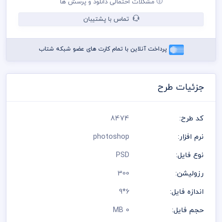
مشکلات احتمالی دانلود و پرسش ها
در طراحی کارت ویزیت از لوگو و نشان های تجاری نمادین استفاده
شده است و مسئولیت استفاده از همان لوگو به عهده خریدار می
تماس با پشتیبان
باشد
رعایت کلیه قوانین موجود در سایت به عهده خریدار می باشد
پرداخت آنلاین با تمام کارت های عضو شبکه شتاب
جزئیات طرح
کد طرح:
8474
نرم افزار:
photoshop
نوع فایل:
PSD
رزولیشن:
300
اندازه فایل:
6*9
حجم فایل:
0 MB