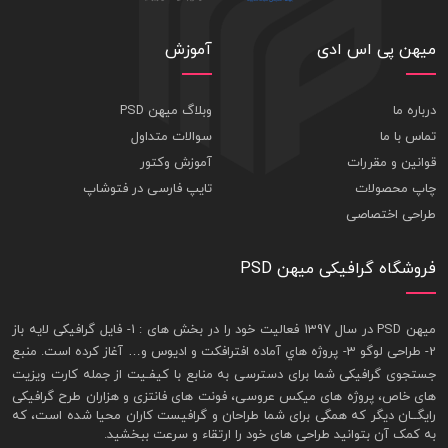
میهن پی اس ادی
آموزش
درباره ما
وبلاگ میهن PSD
تماس با ما
سوالات متداول
قوانین و مقررات
آموزش وکتور
چاپ محصولات
تایپ فارسی در فتوشاپ
طراحی اختصاصی
فروشگاه گرافیکی میهن PSD
ميهن PSD در سال 1397 فعاليت خود را در بخش های : 1-
فايل گرافيکی لايه باز
2- طراحی لوگو 3- پروژه هاي آماده افترافکت و اديوس و… آغاز کرده است. منبع
جستجوی گرافيکی شما برای دسترسی به منابع با کيفـيت از جمله
کارت ويزيت
های خاص، پروژه های ميکس عروسی، فونت های فانتزی و هزاران طرح گرافیکی
رايگــان ديگر که همگی برای شما طراحان و گرافيست کاران محيا شده است، که
به کمک آن بتوانيد طراحی های خود را ارتقاء و سرعت ببخشيد.