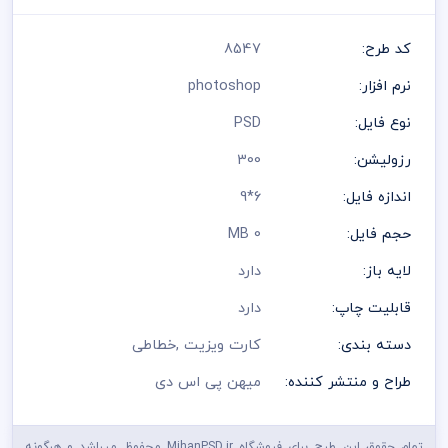
کد طرح:
8547
نرم افزار:
photoshop
نوع فایل:
PSD
رزولیشن:
300
اندازه فایل:
6*9
حجم فایل:
0 MB
لایه باز:
دارد
قابلیت چاپ:
دارد
دسته بندی:
کارت ویزیت
,
خطاطی
طراح و منتشر کننده:
میهن پی اس دی
تمام حقوق این طرح برای فروشگاه MihanPSD.ir محفوظ میباشد و هرگونه