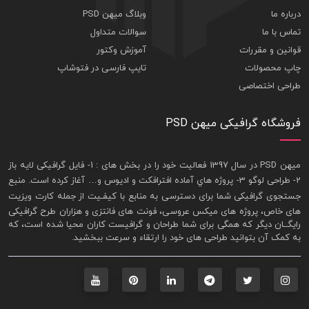
درباره ما
وبلاگ میهن PSD
تماس با ما
سوالات متداول
قوانین و مقررات
آموزش وکتور
چاپ محصولات
تایپ فارسی در فتوشاپ
طراحی اختصاصی
فروشگاه گرافیکی میهن PSD
ميهن PSD در سال 1397 فعاليت خود را در بخش های : 1-
فايل گرافيکی لايه باز
2- طراحی لوگو 3- پروژه هاي آماده افترافکت و اديوس و… آغاز کرده است. منبع
جستجوی گرافيکی شما برای دسترسی به منابع با کيفـيت از جمله
کارت ويزيت
های خاص، پروژه های ميکس عروسی، فونت های فانتزی و هزاران طرح گرافیکی
رايگــان ديگر که همگی برای شما طراحان و گرافيست کاران محيا شده است، که
به کمک آن بتوانيد طراحی های خود را ارتقاء و سرعت ببخشيد.