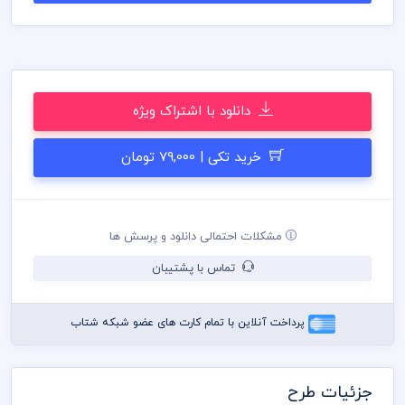
استفاده نمائید
در طراحی کارت ویزیت میهن پی اس دی از تصاویر و وکتورهای
باکیفیت استفاده شده است برای استفاده و چاپ رعایت نکات زیر
الزامی می باشد
کلیه طراحی های کارت ویزیت بصورت لایه باز و با فرمت فتوشاپ می
باشد که می توانید جهت ویرایش از نرم افزار فتوشاپ استفاده نمائید
دانلود با اشتراک ویژه
شما می توانید چاپ کارت ویزیت های موجود در وب سایت میهن پی
اس دی را نزد چاپحانه مجموعه چاپ و در سراسر کشور دریافت نمائید
برای دانلود کارت ویزیت و طرح لایه باز به صورت به صرفه می توانید از
خرید تکی | 79,000 تومان
بسته های اشتراک ویژه استفاده نمائید و کارت ویزیت رایگان دانلود
نمائید
قیل از چاپ و استفاده کارت ویزیت رعایت مواردی نظیر غلط املایی،
کنترل پنتت رنگی . مد رنگی و کیفیت مناسب عکس و وکتور به عهده
خریدار می باشد
مشکلات احتمالی دانلود و پرسش ها
در طراحی کارت ویزیت از لوگو و نشان های تجاری نمادین استفاده
شده است و مسئولیت استفاده از همان لوگو به عهده خریدار می
تماس با پشتیبان
باشد
رعایت کلیه قوانین موجود در سایت به عهده خریدار می باشد
پرداخت آنلاین با تمام کارت های عضو شبکه شتاب
جزئیات طرح