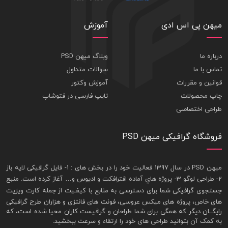
میهن پی اس ادی
آموزش
درباره ما
وبلاگ میهن PSD
تماس با ما
سوالات متداول
قوانین و مقررات
آموزش وکتور
چاپ محصولات
تایپ فارسی در فتوشاپ
طراحی اختصاصی
فروشگاه گرافیکی میهن PSD
ميهن PSD در سال 1397 فعاليت خود را در بخش های : 1-
فايل گرافيکی لايه باز
2- طراحی لوگو 3- پروژه هاي آماده افترافکت و اديوس و… آغاز کرده است. منبع
جستجوی گرافيکی شما برای دسترسی به منابع با کيفـيت از جمله
کارت ويزيت
های خاص، پروژه های ميکس عروسی، فونت های فانتزی و هزاران طرح گرافیکی
رايگــان ديگر که همگی برای شما طراحان و گرافيست کاران محيا شده است، که
به کمک آن بتوانيد طراحی های خود را ارتقاء و سرعت ببخشيد.