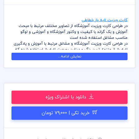
کارت ویزیت لایه باز خطاطی
در طراحی کارت ویزیت آموزشگاه از تصاویر مختلف مرتبط با مبحث
آموزش و بک گراند با کیفیت و وکتور آموزشگاه و آموزشی و لوگو
مناسب مشاغل استفاده شده است
در طراحی کارت ویزیت آموزشگاه و مشاغل مرتبط با آموزش و یادگیری
لایه باز از متنوع ترین رنگ و دیزاین بصورت لایه باز استفاده شده که
شما بتوانید لایه های مختلف کارت ویزیت را به سلیقه ویرایش و
نمایش ادامه...
استفاده نمائید
در طراحی کارت ویزیت میهن پی اس دی از تصاویر و وکتورهای
باکیفیت استفاده شده است برای استفاده و چاپ رعایت نکات زیر
الزامی می باشد
کلیه طراحی های کارت ویزیت بصورت لایه باز و با فرمت فتوشاپ می
باشد که می توانید جهت ویرایش از نرم افزار فتوشاپ استفاده نمائید
دانلود با اشتراک ویژه
شما می توانید چاپ کارت ویزیت های موجود در وب سایت میهن پی
اس دی را نزد چاپحانه مجموعه چاپ و در سراسر کشور دریافت نمائید
برای دانلود کارت ویزیت و طرح لایه باز به صورت به صرفه می توانید از
خرید تکی | 79,000 تومان
بسته های اشتراک ویژه استفاده نمائید و کارت ویزیت رایگان دانلود
نمائید
قیل از چاپ و استفاده کارت ویزیت رعایت مواردی نظیر غلط املایی،
کنترل پنتت رنگی . مد رنگی و کیفیت مناسب عکس و وکتور به عهده
خریدار می باشد