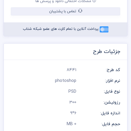
مشکلات احتمالی دانلود و پرسش ها
در طراحی کارت ویزیت از لوگو و نشان های تجاری نمادین استفاده
شده است و مسئولیت استفاده از همان لوگو به عهده خریدار می
تماس با پشتیبان
باشد
رعایت کلیه قوانین موجود در سایت به عهده خریدار می باشد
پرداخت آنلاین با تمام کارت های عضو شبکه شتاب
جزئیات طرح
کد طرح:
8441
نرم افزار:
photoshop
نوع فایل:
PSD
رزولیشن:
300
اندازه فایل:
6*9
حجم فایل:
0 MB