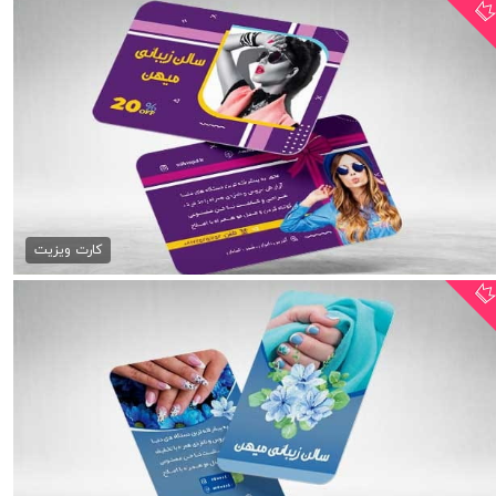
کارت ویزیت psd آرایشگاه...
79,000 تومان
کارت ویزیت
دانلود psd کارت ویزیت...