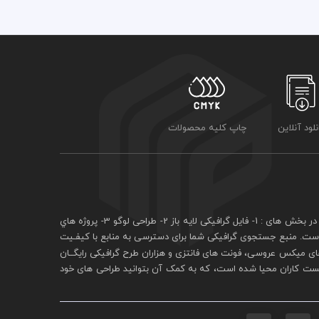
نلود آنلاین
چاپ کلیه محصولات
فايل گرافيکی لايه باز
2- طراحی لوگو 3- پروژه هاي
 است. منبع جستجوی گرافيکی شما برای دسترسی به منابع با کيفـيت
ی ميکس عروسی، فونت های فانتزی و هزاران طرح گرافیکی رايگــان
يست کاران محيا شده است، که به کمک آن بتوانيد طراحی های خود