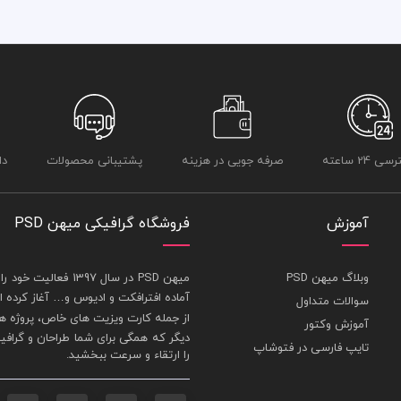
 24 ساعته
صرفه جویی در هزینه
پشتیبانی محصولات
دا
آموزش
فروشگاه گرافیکی میهن PSD
وبلاگ میهن PSD
ميهن PSD در سال 1397 فعاليت خود را در بخش های : 1-
آماده افترافکت و اديوس و… آغاز کرده
سوالات متداول
از جمله
کارت ويزيت
های خاص، پروژه ها
آموزش وکتور
ديگر که همگی برای شما طراحان و گراف
تایپ فارسی در فتوشاپ
را ارتقاء و سرعت ببخشيد.