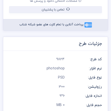
مشکلات احتمالی دانلود و پرسش ها
در طراحی کارت ویزیت از لوگو و نشان های تجاری نمادین استفاده
شده است و مسئولیت استفاده از همان لوگو به عهده خریدار می
تماس با پشتیبان
باشد
رعایت کلیه قوانین موجود در سایت به عهده خریدار می باشد
پرداخت آنلاین با تمام کارت های عضو شبکه شتاب
جزئیات طرح
کد طرح:
9824
نرم افزار:
photoshop
نوع فایل:
PSD
رزولیشن:
300
اندازه فایل:
6*9
حجم فایل:
0 MB