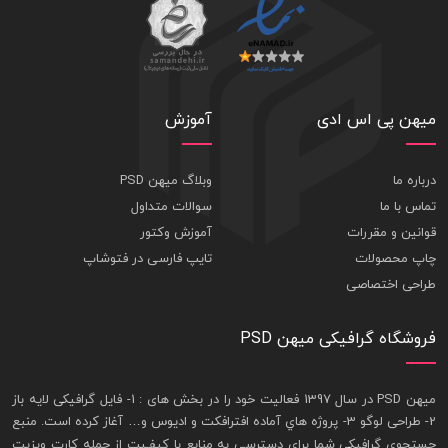
میهن پی اس ادی
آموزش
درباره ما
وبلاگ میهن PSD
تماس با ما
سوالات متداول
قوانین و مقررات
آموزش وکتور
چاپ محصولات
تایپ فارسی در فتوشاپ
طراحی اختصاصی
فروشگاه گرافیکی میهن PSD
ميهن PSD در سال 1397 فعاليت خود را در بخش های : 1-
فايل گرافيکی لايه باز
2- طراحی لوگو 3- پروژه هاي آماده افترافکت و اديوس و… آغاز کرده است. منبع
جستجوی گرافيکی شما برای دسترسی به منابع با کيفـيت از جمله
کارت ويزيت