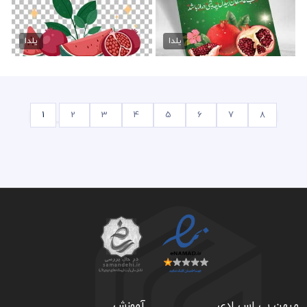
طرح لایه باز شب یلدا
وکتور psd انار شب یلدا
70,000 تومان
70,000 تومان
یلدا
یلدا
1
2
3
4
5
6
7
8
میهن پی اس ادی
آموزش