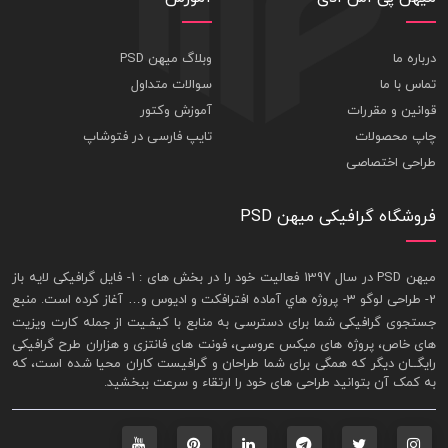
درباره ما
وبلاگ میهن PSD
تماس با ما
سوالات متداول
قوانین و مقررات
آموزش وکتور
چاپ محصولات
تایپ فارسی در فتوشاپ
طراحی اختصاصی
فروشگاه گرافیکی میهن PSD
ميهن PSD در سال 1397 فعاليت خود را در بخش های : 1-
فايل گرافيکی لايه باز
2- طراحی لوگو 3- پروژه هاي آماده افترافکت و اديوس و… آغاز کرده است. منبع
جستجوی گرافيکی شما برای دسترسی به منابع با کيفـيت از جمله
کارت ويزيت
های خاص، پروژه های ميکس عروسی، فونت های فانتزی و هزاران طرح گرافیکی
رايگــان ديگر که همگی برای شما طراحان و گرافيست کاران محيا شده است، که
به کمک آن بتوانيد طراحی های خود را ارتقاء و سرعت ببخشيد.