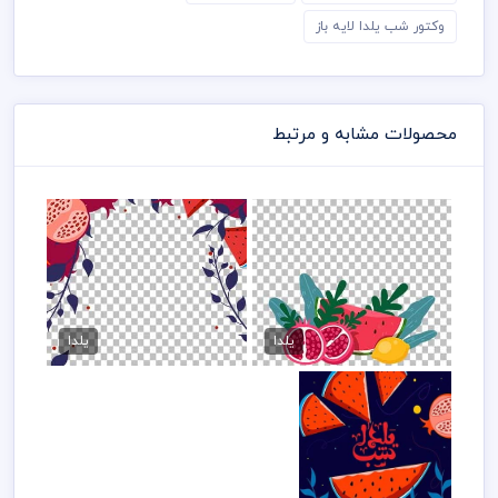
وکتور شب یلدا لایه باز
محصولات مشابه و مرتبط
طرح وکتور انار شب چله
طرح پس ضمینه یلدا
70,000 تومان
70,000 تومان
یلدا
یلدا
دانلود پس ضمینه
یلدا