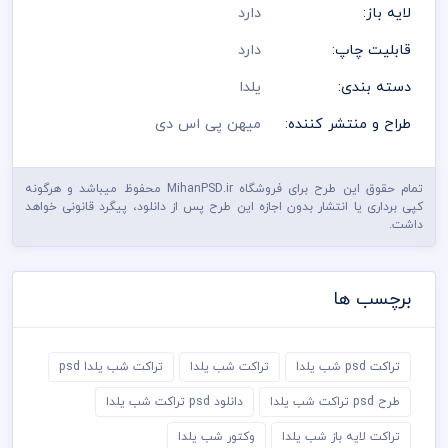
لایه باز:
دارد
قابلیت چاپ:
دارد
دسته بندی:
یلدا
طراح و منتشر کننده:
میهن پی اس دی
تمام حقوق این طرح برای فروشگاه MihanPSD.ir محفوظ میباشد و هرگونه
کپی برداری یا انتشار بدون اجازه این طرح پس از دانلود، پیگرد قانونی خواهد
داشت.
برچسب ها
تراکت psd شب یلدا
تراکت شب یلدا
تراکت شب یلدا psd
طرح psd تراکت شب یلدا
دانلود psd تراکت شب یلدا
تراکت لایه باز شب یلدا
وکتور شب یلدا