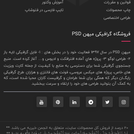
قوانین و مقررات
آموزش وکتور
چاپ محصولات
تایپ فارسی در فتوشاپ
طراحی اختصاصی
فروشگاه گرافیکی میهن PSD
ميهن PSD در سال 1397 فعاليت خود را در بخش های : 1-
فايل گرافيکی لايه باز
2- طراحی لوگو 3- پروژه هاي آماده افترافکت و اديوس و… آغاز کرده است. منبع
جستجوی گرافيکی شما برای دسترسی به منابع با کيفـيت از جمله
کارت ويزيت
های خاص، پروژه های ميکس عروسی، فونت های فانتزی و هزاران طرح گرافیکی
رايگــان ديگر که همگی برای شما طراحان و گرافيست کاران محيا شده است، که
به کمک آن بتوانيد طراحی های خود را ارتقاء و سرعت ببخشيد.
20 درصد از فروش کل محصولات سایت، متعلق به انجمن خیریه می باشد. **
لَنْ تَنَالُوا الْبِرَّ حَتَّى تُنْفِقُوا مِمَّا تُحِبُّونَ وَمَا تُنْفِقُوا مِنْ شَيْءٍ فَإِنَّ اللَّهَ بِهِ عَلِيمٌ **