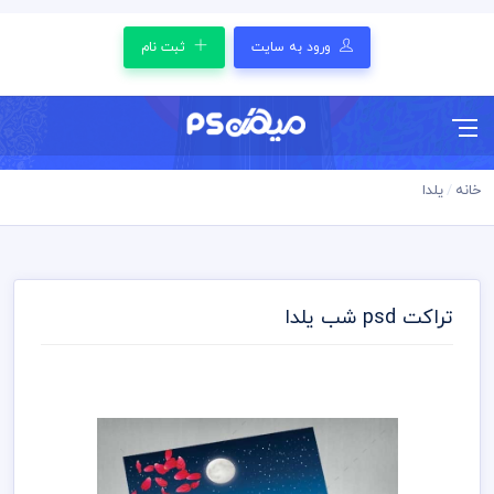
ورود به سایت
ثبت نام
خانه
یلدا
تراکت psd شب یلدا