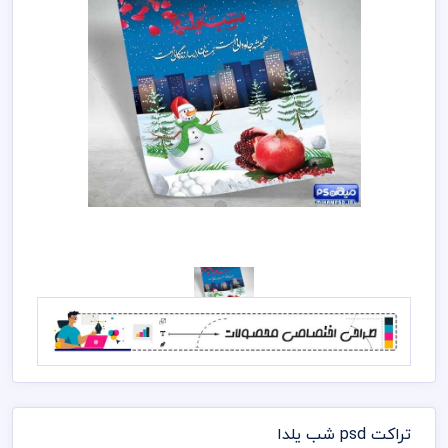
تراکت psd شب یلدا