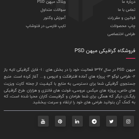
درباره ما
وبلاگ میهن PSD
تماس با ما
سوالات متداول
قوانین و مقررات
آموزش وکتور
چاپ محصولات
تایپ فارسی در فتوشاپ
طراحی اختصاصی
فروشگاه گرافیکی میهن PSD
ميهن PSD در سال 1397 فعاليت خود را در بخش های : 1-
فايل گرافيکی لايه باز
2- طراحی لوگو 3- پروژه هاي آماده افترافکت و اديوس و… آغاز کرده است. منبع
جستجوی گرافيکی شما برای دسترسی به منابع با کيفـيت از جمله
کارت ويزيت
های خاص، پروژه های ميکس عروسی، فونت های فانتزی و هزاران طرح گرافیکی
رايگــان ديگر که همگی برای شما طراحان و گرافيست کاران محيا شده است، که
به کمک آن بتوانيد طراحی های خود را ارتقاء و سرعت ببخشيد.