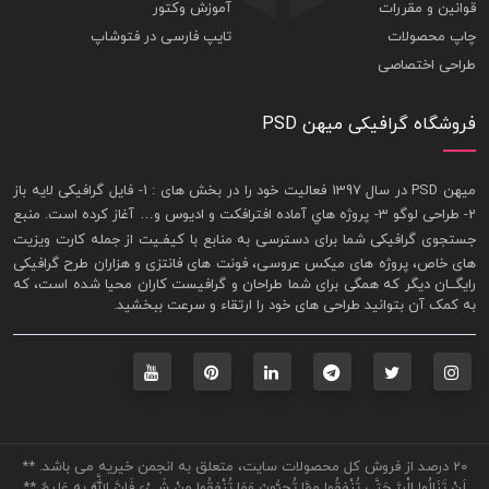
قوانین و مقررات
آموزش وکتور
چاپ محصولات
تایپ فارسی در فتوشاپ
طراحی اختصاصی
فروشگاه گرافیکی میهن PSD
ميهن PSD در سال 1397 فعاليت خود را در بخش های : 1-
فايل گرافيکی لايه باز
2- طراحی لوگو 3- پروژه هاي آماده افترافکت و اديوس و… آغاز کرده است. منبع
جستجوی گرافيکی شما برای دسترسی به منابع با کيفـيت از جمله
کارت ويزيت
های خاص، پروژه های ميکس عروسی، فونت های فانتزی و هزاران طرح گرافیکی
رايگــان ديگر که همگی برای شما طراحان و گرافيست کاران محيا شده است، که
به کمک آن بتوانيد طراحی های خود را ارتقاء و سرعت ببخشيد.
20 درصد از فروش کل محصولات سایت، متعلق به انجمن خیریه می باشد. **
لَنْ تَنَالُوا الْبِرَّ حَتَّى تُنْفِقُوا مِمَّا تُحِبُّونَ وَمَا تُنْفِقُوا مِنْ شَيْءٍ فَإِنَّ اللَّهَ بِهِ عَلِيمٌ **