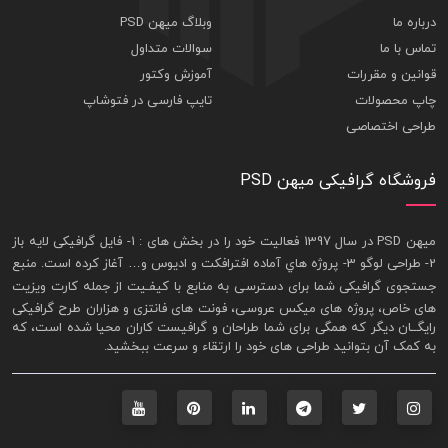
درباره ما
وبلاگ میهن PSD
تماس با ما
سوالات متداول
قوانین و مقررات
آموزش وکتور
چاپ محصولات
تایپ فارسی در فتوشاپ
طراحی اختصاصی
فروشگاه گرافیکی میهن PSD
ميهن PSD در سال 1397 فعاليت خود را در بخش های : 1-
فايل گرافيکی لايه باز
2- طراحی لوگو 3- پروژه هاي آماده افترافکت و اديوس و… آغاز کرده است. منبع
جستجوی گرافيکی شما برای دسترسی به منابع با کيفـيت از جمله
کارت ويزيت
های خاص، پروژه های ميکس عروسی، فونت های فانتزی و هزاران طرح گرافیکی
رايگــان ديگر که همگی برای شما طراحان و گرافيست کاران محيا شده است، که
به کمک آن بتوانيد طراحی های خود را ارتقاء و سرعت ببخشيد.