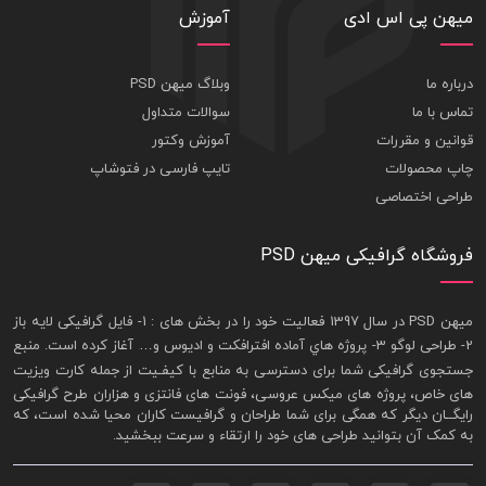
میهن پی اس ادی
آموزش
درباره ما
وبلاگ میهن PSD
تماس با ما
سوالات متداول
قوانین و مقررات
آموزش وکتور
چاپ محصولات
تایپ فارسی در فتوشاپ
طراحی اختصاصی
فروشگاه گرافیکی میهن PSD
ميهن PSD در سال 1397 فعاليت خود را در بخش های : 1-
فايل گرافيکی لايه باز
2- طراحی لوگو 3- پروژه هاي آماده افترافکت و اديوس و… آغاز کرده است. منبع
جستجوی گرافيکی شما برای دسترسی به منابع با کيفـيت از جمله
کارت ويزيت
های خاص، پروژه های ميکس عروسی، فونت های فانتزی و هزاران طرح گرافیکی
رايگــان ديگر که همگی برای شما طراحان و گرافيست کاران محيا شده است، که
به کمک آن بتوانيد طراحی های خود را ارتقاء و سرعت ببخشيد.