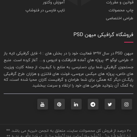
قوانین و مقررات
آموزش وکتور
چاپ محصولات
تایپ فارسی در فتوشاپ
طراحی اختصاصی
فروشگاه گرافیکی میهن PSD
ميهن PSD در سال 1397 فعاليت خود را در بخش های : 1-
فايل گرافيکی لايه باز
2- طراحی لوگو 3- پروژه هاي آماده افترافکت و اديوس و… آغاز کرده است. منبع
جستجوی گرافيکی شما برای دسترسی به منابع با کيفـيت از جمله
کارت ويزيت
های خاص، پروژه های ميکس عروسی، فونت های فانتزی و هزاران طرح گرافیکی
رايگــان ديگر که همگی برای شما طراحان و گرافيست کاران محيا شده است، که
به کمک آن بتوانيد طراحی های خود را ارتقاء و سرعت ببخشيد.
20 درصد از فروش کل محصولات سایت، متعلق به انجمن خیریه می باشد. **
لَنْ تَنَالُوا الْبِرَّ حَتَّى تُنْفِقُوا مِمَّا تُحِبُّونَ وَمَا تُنْفِقُوا مِنْ شَيْءٍ فَإِنَّ اللَّهَ بِهِ عَلِيمٌ **