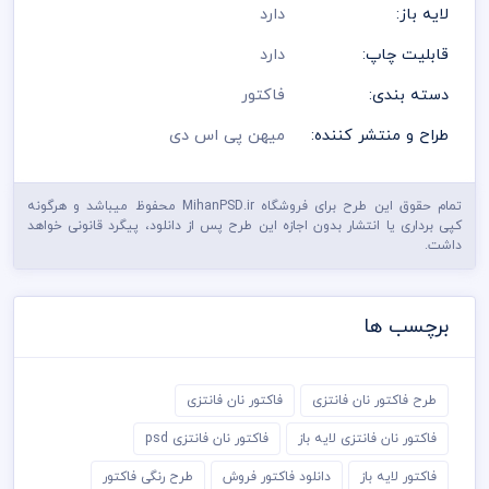
پنتت رنگی . مد رنگی و کیفیت مناسب عکس و وکتور به عهده خریدار
لایه باز:
دارد
می باشد
در طراحی فاکتور از لوگو و نشان های تجاری نمادین استفاده شده
قابلیت چاپ:
دارد
است و مسئولیت استفاده از همان لوگو به عهده خریدار می باشد
رعایت کلیه قوانین موجود در سایت به عهده خریدار می باشد
دسته بندی:
فاکتور
طراح و منتشر کننده:
میهن پی اس دی
تمام حقوق این طرح برای فروشگاه MihanPSD.ir محفوظ میباشد و هرگونه
کپی برداری یا انتشار بدون اجازه این طرح پس از دانلود، پیگرد قانونی خواهد
داشت.
برچسب ها
طرح فاکتور نان فانتزی
فاکتور نان فانتزی
فاکتور نان فانتزی لایه باز
فاکتور نان فانتزی psd
فاکتور لایه باز
دانلود فاکتور فروش
طرح رنگی فاکتور