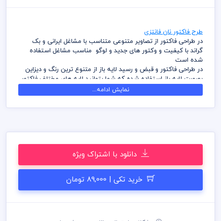
طرح فاکتور نان فانتزی
در طراحی فاکتور از تصاویر متنوعی متناسب با مشاغل ایرانی و بک
گراند با کیفیت و وکتور های جدید و لوگو مناسب مشاغل استفاده
شده است
در طراحی فاکتور و قبض و رسید لایه باز از متنوع ترین رنگ و دیزاین
بصورت لایه باز استفاده شده که شما بتوانید لایه های مختلف فاکتور
را به سلیقه ویرایش و استفاده نمائید
نمایش ادامه...
کامل ترین آرشیو لایه باز فاکتور و قبض، رسید که می توانید با خیالی
راحت با تهیه بسته های اشتراک ویژه به هزاران طرح لایه باز دسترسی
و دانلود داشته باشید
در طراحی فاکتور میهن پی اس دی از تصاویر و وکتورهای باکیفیت
استفاده شده است برای استفاده و چاپ رعایت نکات زیر الزامی می
باشد
دانلود با اشتراک ویژه
کلیه طراحی های فاکتور بصورت لایه باز و با فرمت فتوشاپ می باشد
که می توانید جهت ویرایش از نرم افزار فتوشاپ استفاده نمائید
شما می توانید چاپ فاکتور های موجود در وب سایت میهن پی اس
خرید تکی | 89,000 تومان
دی را نزد چاپخانه مجموعه چاپ و در سراسر کشور دریافت نمائید
برای دانلود فاکتور و طرح لایه باز به صورت به صرفه می توانید از بسته
های اشتراک ویژه استفاده نمائید و فاکتور رایگان دانلود نمائید
قیل از چاپ و استفاده فاکتور رعایت مواردی نظیر غلط املایی، کنترل
پنتت رنگی . مد رنگی و کیفیت مناسب عکس و وکتور به عهده خریدار