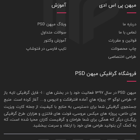
میهن پی اس ادی
آموزش
درباره ما
وبلاگ میهن PSD
تماس با ما
سوالات متداول
قوانین و مقررات
آموزش وکتور
چاپ محصولات
تایپ فارسی در فتوشاپ
طراحی اختصاصی
فروشگاه گرافیکی میهن PSD
ميهن PSD در سال 1397 فعاليت خود را در بخش های : 1-
فايل گرافيکی لايه باز
2- طراحی لوگو 3- پروژه هاي آماده افترافکت و اديوس و… آغاز کرده است. منبع
جستجوی گرافيکی شما برای دسترسی به منابع با کيفـيت از جمله
کارت ويزيت
های خاص، پروژه های ميکس عروسی، فونت های فانتزی و هزاران طرح گرافیکی
رايگــان ديگر که همگی برای شما طراحان و گرافيست کاران محيا شده است، که
به کمک آن بتوانيد طراحی های خود را ارتقاء و سرعت ببخشيد.