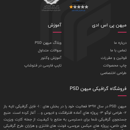
میهن پی اس ادی
آموزش
درباره ما
وبلاگ میهن PSD
تماس با ما
سوالات متداول
قوانین و مقررات
آموزش وکتور
چاپ محصولات
تایپ فارسی در فتوشاپ
طراحی اختصاصی
فروشگاه گرافیکی میهن PSD
ميهن PSD در سال 1397 فعاليت خود را در بخش های : 1-
فايل گرافيکی لايه باز
2- طراحی لوگو 3- پروژه هاي آماده افترافکت و اديوس و… آغاز کرده است. منبع
جستجوی گرافيکی شما برای دسترسی به منابع با کيفـيت از جمله
کارت ويزيت
های خاص، پروژه های ميکس عروسی، فونت های فانتزی و هزاران طرح گرافیکی