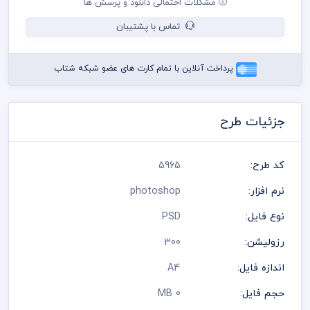
مشکلات احتمالی دانلود و پرسش ها
می باشد
در طراحی سربرگ از لوگو و نشان های تجاری نمادین استفاده شده
تماس با پشتیبان
است و مسئولیت استفاده از همان لوگو به عهده خریدار می باشد
رعایت کلیه قوانین موجود در سایت به عهده خریدار می باشد
پرداخت آنلاین با تمام کارت های عضو شبکه شتاب
جزئیات طرح
کد طرح:
5965
نرم افزار:
photoshop
نوع فایل:
PSD
رزولیشن:
300
اندازه فایل:
A4
حجم فایل:
0 MB