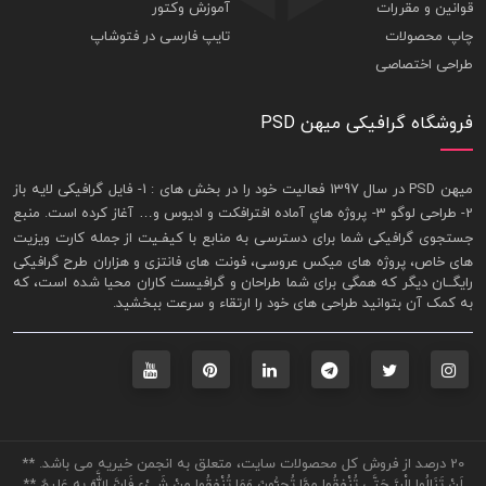
قوانین و مقررات
آموزش وکتور
چاپ محصولات
تایپ فارسی در فتوشاپ
طراحی اختصاصی
فروشگاه گرافیکی میهن PSD
ميهن PSD در سال 1397 فعاليت خود را در بخش های : 1-
فايل گرافيکی لايه باز
2- طراحی لوگو 3- پروژه هاي آماده افترافکت و اديوس و… آغاز کرده است. منبع
جستجوی گرافيکی شما برای دسترسی به منابع با کيفـيت از جمله
کارت ويزيت
های خاص، پروژه های ميکس عروسی، فونت های فانتزی و هزاران طرح گرافیکی
رايگــان ديگر که همگی برای شما طراحان و گرافيست کاران محيا شده است، که
به کمک آن بتوانيد طراحی های خود را ارتقاء و سرعت ببخشيد.
20 درصد از فروش کل محصولات سایت، متعلق به انجمن خیریه می باشد. **
لَنْ تَنَالُوا الْبِرَّ حَتَّى تُنْفِقُوا مِمَّا تُحِبُّونَ وَمَا تُنْفِقُوا مِنْ شَيْءٍ فَإِنَّ اللَّهَ بِهِ عَلِيمٌ **