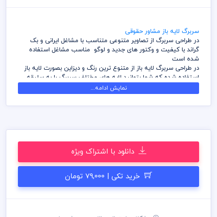
سربرگ لایه باز مشاور حقوقی
در طراحی سربرگ از تصاویر متنوعی متناسب با مشاغل ایرانی و بک
گراند با کیفیت و وکتور های جدید و لوگو مناسب مشاغل استفاده
شده است
در طراحی سربرگ لایه باز از متنوع ترین رنگ و دیزاین بصورت لایه باز
استفاده شده که شما بتوانید لایه های مختلف سربرگ را به سلیقه
ویرایش و استفاده نمائید
نمایش ادامه...
کامل ترین آرشیو لایه باز سربرگ که می توانید با خیالی راحت با تهیه
بسته های اشتراک ویژه به هزاران طرح لایه باز دسترسی و دانلود
داشته باشید
در طراحی سربرگ میهن پی اس دی از تصاویر و وکتورهای باکیفیت
استفاده شده است برای استفاده و چاپ رعایت نکات زیر الزامی می
باشد
دانلود با اشتراک ویژه
کلیه طراحی های سربرگ بصورت لایه باز و با فرمت فتوشاپ می باشد
که می توانید جهت ویرایش از نرم افزار فتوشاپ استفاده نمائید
شما می توانید چاپ سربرگ های موجود در وب سایت میهن پی اس
خرید تکی | 79,000 تومان
دی را نزد چاپخانه مجموعه چاپ و در سراسر کشور دریافت نمائید
برای دانلود سربرگ و طرح لایه باز به صورت به صرفه می توانید از
بسته های اشتراک ویژه استفاده نمائید و سربرگ رایگان دانلود نمائید
قیل از چاپ و استفاده سربرگ رعایت مواردی نظیر غلط املایی، کنترل
پنتت رنگی . مد رنگی و کیفیت مناسب عکس و وکتور به عهده خریدار