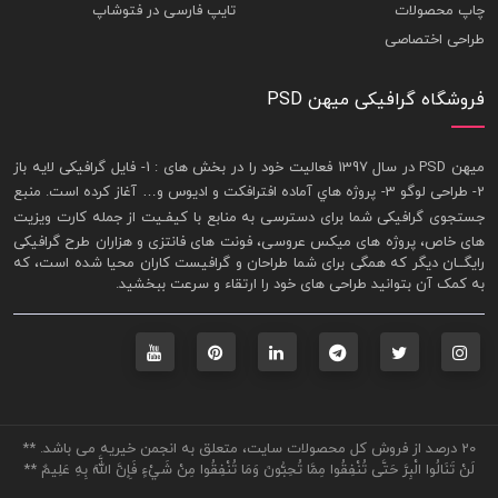
چاپ محصولات
تایپ فارسی در فتوشاپ
طراحی اختصاصی
فروشگاه گرافیکی میهن PSD
ميهن PSD در سال 1397 فعاليت خود را در بخش های : 1-
فايل گرافيکی لايه باز
2- طراحی لوگو 3- پروژه هاي آماده افترافکت و اديوس و… آغاز کرده است. منبع
جستجوی گرافيکی شما برای دسترسی به منابع با کيفـيت از جمله
کارت ويزيت
های خاص، پروژه های ميکس عروسی، فونت های فانتزی و هزاران طرح گرافیکی
رايگــان ديگر که همگی برای شما طراحان و گرافيست کاران محيا شده است، که
به کمک آن بتوانيد طراحی های خود را ارتقاء و سرعت ببخشيد.
20 درصد از فروش کل محصولات سایت، متعلق به انجمن خیریه می باشد. **
لَنْ تَنَالُوا الْبِرَّ حَتَّى تُنْفِقُوا مِمَّا تُحِبُّونَ وَمَا تُنْفِقُوا مِنْ شَيْءٍ فَإِنَّ اللَّهَ بِهِ عَلِيمٌ **