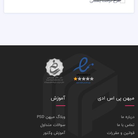
79,000 تومان
79,000 تومان
طرح تراکت بستنی
79,000 تومان
میهن پی اس ادی
آموزش
درباره ما
وبلاگ میهن PSD
تماس با ما
سوالات متداول
قوانین و مقررات
آموزش وکتور