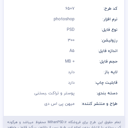
رعایت کلیه قوانین موجود در سایت به عهده خریدار می باشد
کد طرح:
6507
نرم افزار:
photoshop
نوع فایل:
PSD
رزولیشن:
300
اندازه فایل:
A5
حجم فایل:
0 MB
لایه باز:
دارد
قابلیت چاپ:
دارد
دسته بندی:
پوستر و تراکت
,
بستنی
طراح و منتشر کننده:
میهن پی اس دی
تمام حقوق این طرح برای فروشگاه MihanPSD.ir محفوظ میباشد و هرگونه
کپی برداری یا انتشار بدون اجازه این طرح پس از دانلود، پیگرد قانونی خواهد