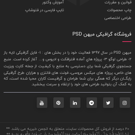
قوانین و مقررات
آموزش وکتور
چاپ محصولات
تایپ فارسی در فتوشاپ
طراحی اختصاصی
فروشگاه گرافیکی میهن PSD
ميهن PSD در سال 1397 فعاليت خود را در بخش های : 1-
فايل گرافيکی لايه باز
2- طراحی لوگو 3- پروژه هاي آماده افترافکت و اديوس و… آغاز کرده است. منبع
جستجوی گرافيکی شما برای دسترسی به منابع با کيفـيت از جمله
کارت ويزيت
های خاص، پروژه های ميکس عروسی، فونت های فانتزی و هزاران طرح گرافیکی
رايگــان ديگر که همگی برای شما طراحان و گرافيست کاران محيا شده است، که
به کمک آن بتوانيد طراحی های خود را ارتقاء و سرعت ببخشيد.
20 درصد از فروش کل محصولات سایت، متعلق به انجمن خیریه می باشد. **
لَنْ تَنَالُوا الْبِرَّ حَتَّى تُنْفِقُوا مِمَّا تُحِبُّونَ وَمَا تُنْفِقُوا مِنْ شَيْءٍ فَإِنَّ اللَّهَ بِهِ عَلِيمٌ **