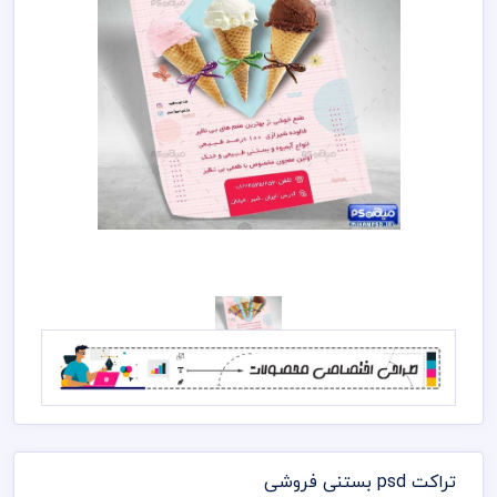
تراکت psd بستنی فروشی