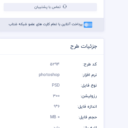
تماس با پشتیبان
پرداخت آنلاین با تمام کارت های عضو شبکه شتاب
جزئیات طرح
کد طرح:
5294
نرم افزار:
photoshop
نوع فایل:
PSD
رزولیشن:
300
اندازه فایل:
6*9
حجم فایل:
0 MB
لایه باز:
دارد