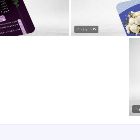
ا
دان
کارت ویزیت
یت