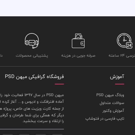
 24 ساعته
صرفه جویی در هزینه
پشتیبانی محصولات
دا
آموزش
فروشگاه گرافیکی میهن PSD
وبلاگ میهن PSD
ميهن PSD در سال 1397 فعاليت خود را در بخش های : 1-
آماده افترافکت و اديوس و… آغاز کرده
سوالات متداول
از جمله
کارت ويزيت
های خاص، پروژه ها
آموزش وکتور
ديگر که همگی برای شما طراحان و گراف
تایپ فارسی در فتوشاپ
را ارتقاء و سرعت ببخشيد.