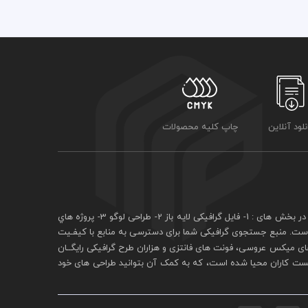
نلود آنلاین
چاپ کلیه محصولات
فايل گرافيکی لايه باز
2- طراحی لوگو 3- پروژه هاي
 است. منبع جستجوی گرافيکی شما برای دسترسی به منابع با کيفـيت
ی ميکس عروسی، فونت های فانتزی و هزاران طرح گرافیکی رايگــان
يست کاران محيا شده است، که به کمک آن بتوانيد طراحی های خود