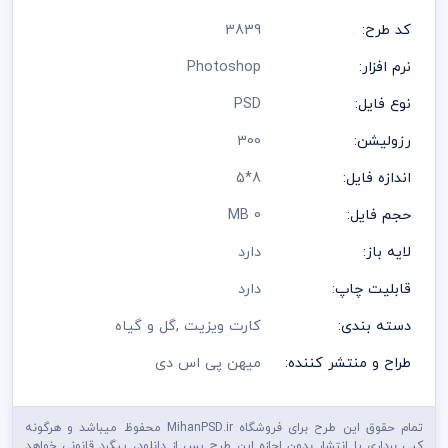
کد طرح:
3839
نرم افزار:
Photoshop
نوع فایل:
PSD
رزولیشن:
300
اندازه فایل:
8*5
حجم فایل:
0 MB
لایه باز:
دارد
قابلیت چاپ:
دارد
دسته بندی:
کارت ویزیت
,
گل و گیاه
طراح و منتشر کننده:
میهن پی اس دی
تمام حقوق این طرح برای فروشگاه MihanPSD.ir محفوظ میباشد و هرگونه
کپی برداری یا انتشار بدون اجازه این طرح پس از دانلود، پیگرد قانونی خواهد