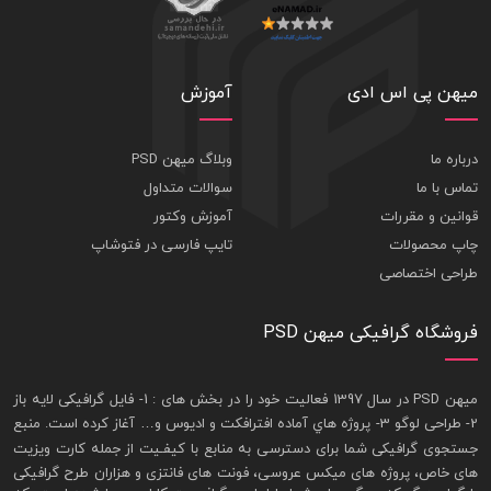
میهن پی اس ادی
آموزش
درباره ما
وبلاگ میهن PSD
تماس با ما
سوالات متداول
قوانین و مقررات
آموزش وکتور
چاپ محصولات
تایپ فارسی در فتوشاپ
طراحی اختصاصی
فروشگاه گرافیکی میهن PSD
ميهن PSD در سال 1397 فعاليت خود را در بخش های : 1-
فايل گرافيکی لايه باز
2- طراحی لوگو 3- پروژه هاي آماده افترافکت و اديوس و… آغاز کرده است. منبع
جستجوی گرافيکی شما برای دسترسی به منابع با کيفـيت از جمله
کارت ويزيت
های خاص، پروژه های ميکس عروسی، فونت های فانتزی و هزاران طرح گرافیکی