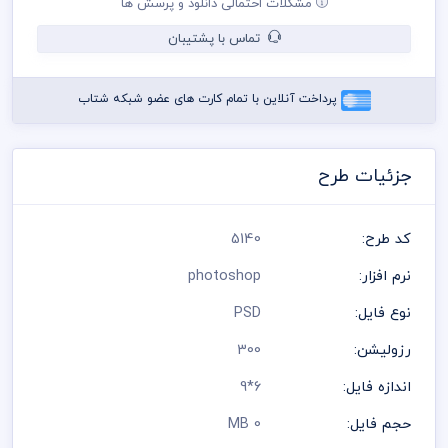
مشکلات احتمالی دانلود و پرسش ها
شده است و مسئولیت استفاده از همان لوگو به عهده خریدار می
باشد
تماس با پشتیبان
رعایت کلیه قوانین موجود در سایت به عهده خریدار می باشد
پرداخت آنلاین با تمام کارت های عضو شبکه شتاب
جزئیات طرح
کد طرح:
5140
نرم افزار:
photoshop
نوع فایل:
PSD
رزولیشن:
300
اندازه فایل:
6*9
حجم فایل:
0 MB