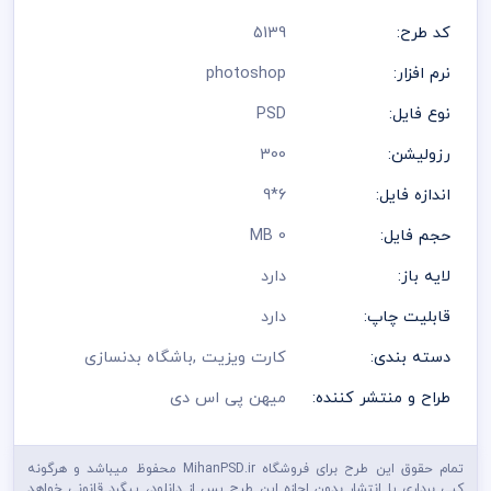
کد طرح:
5139
نرم افزار:
photoshop
نوع فایل:
PSD
رزولیشن:
300
اندازه فایل:
6*9
حجم فایل:
0 MB
لایه باز:
دارد
قابلیت چاپ:
دارد
دسته بندی:
کارت ویزیت
,
باشگاه بدنسازی
طراح و منتشر کننده:
میهن پی اس دی
تمام حقوق این طرح برای فروشگاه MihanPSD.ir محفوظ میباشد و هرگونه
کپی برداری یا انتشار بدون اجازه این طرح پس از دانلود، پیگرد قانونی خواهد