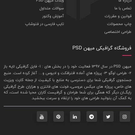
درباره ما
وبلاگ میهن PSD
تماس با ما
سوالات متداول
قوانین و مقررات
آموزش وکتور
چاپ محصولات
تایپ فارسی در فتوشاپ
طراحی اختصاصی
فروشگاه گرافیکی میهن PSD
ميهن PSD در سال 1397 فعاليت خود را در بخش های : 1-
فايل گرافيکی لايه باز
2- طراحی لوگو 3- پروژه هاي آماده افترافکت و اديوس و… آغاز کرده است. منبع
جستجوی گرافيکی شما برای دسترسی به منابع با کيفـيت از جمله
کارت ويزيت
های خاص، پروژه های ميکس عروسی، فونت های فانتزی و هزاران طرح گرافیکی
رايگــان ديگر که همگی برای شما طراحان و گرافيست کاران محيا شده است، که
به کمک آن بتوانيد طراحی های خود را ارتقاء و سرعت ببخشيد.