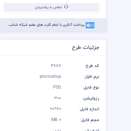
تماس با پشتیبان
پرداخت آنلاین با تمام کارت های عضو شبکه شتاب
جزئیات طرح
کد طرح:
4687
نرم افزار:
photoshop
نوع فایل:
PSD
رزولیشن:
300
اندازه فایل:
20*20
حجم فایل:
0 MB
لایه باز:
دارد