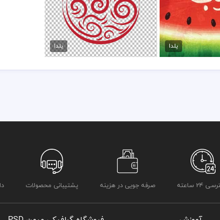
داشت این شب شیرین نزد ایرایان باشد
رت پستال شب یلدا
وکتور شب یلدا لایه باز
در قسمت وکتور یلدا ابعاد و سایز بصورت پیش فرض تعریف شده است که ب
مان
70,000 تومان
بزرگ نمایی داشته باشید
یلدا
یلدا
برای استفاده از وکتور شب چله و وکتور یلدا و دیگر طرح های یلدا موجود با
وکتور لایه باز در سایت میهن پی اس دی قرار داده شده است
رعایت کلیه موارد و قوانین وب سایت بر عهده خریدار و مصرف کننده می 
 24 ساعته
صرفه جویی در هزینه
پشتیبانی محصولات
دا