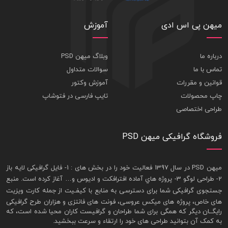
میهن پی اس ادی
آموزش
درباره ما
وبلاگ میهن PSD
تماس با ما
سوالات متداول
قوانین و مقررات
آموزش وکتور
چاپ محصولات
تایپ فارسی در فتوشاپ
طراحی اختصاصی
فروشگاه گرافیکی میهن PSD
ميهن PSD در سال 1397 فعاليت خود را در بخش های : 1-
فايل گرافيکی لايه باز
2- طراحی لوگو 3- پروژه هاي آماده افترافکت و اديوس و… آغاز کرده است. منبع
جستجوی گرافيکی شما برای دسترسی به منابع با کيفـيت از جمله
کارت ويزيت
های خاص، پروژه های ميکس عروسی، فونت های فانتزی و هزاران طرح گرافیکی
رايگــان ديگر که همگی برای شما طراحان و گرافيست کاران محيا شده است، که
به کمک آن بتوانيد طراحی های خود را ارتقاء و سرعت ببخشيد.