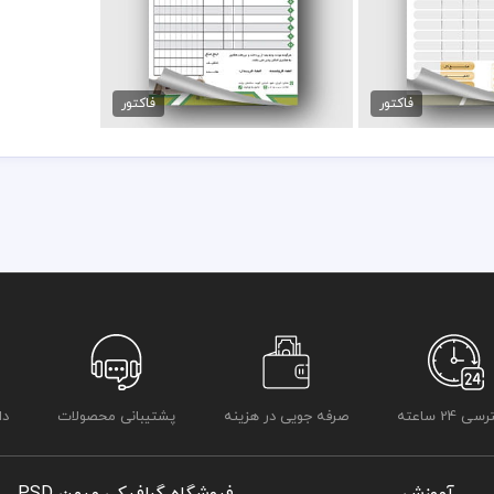
- چیدمان منظم اطلاعات مالی و فروش
 لوازم پزشکی
فاکتور psd دکوراسیون داخلی
مان
89,000 تومان
- مناسب برای انواع کسب‌وکارها
فاکتور
فاکتور
- قابلیت شخصی‌سازی بر اساس هویت برند
اگر به دنبال یک فاکتور آماده چاپ و در عین حال قابل ویرایش هستید، این ف
طراحی اصولی این فاکتور باعث می‌شود اطلاعات مالی و مشخصات مشتری
حرفه‌ای مجموعه شما حفظ شود.
در طراحی فاکتور از تصاویر متنوعی متناسب با مشاغل ایرانی و بک گراند
شده است
در طراحی فاکتور و قبض و رسید لایه باز از متنوع ترین رنگ و دیزاین بصو
فاکتور را به سلیقه ویرایش و استفاده نمائید
کامل ترین آرشیو لایه باز فاکتور و قبض، رسید که می توانید با خیالی راح
دسترسی و دانلود داشته باشید
در طراحی فاکتور میهن پی اس دی از تصاویر و وکتورهای باکیفیت استفاد
باشد
 24 ساعته
صرفه جویی در هزینه
پشتیبانی محصولات
دا
کلیه طراحی های فاکتور بصورت لایه باز و با فرمت فتوشاپ می باشد که م
شما می توانید چاپ فاکتور های موجود در وب سایت میهن پی اس دی را ن
برای دانلود فاکتور و طرح لایه باز به صورت به صرفه می توانید از بسته های
قیل از چاپ و استفاده فاکتور رعایت مواردی نظیر غلط املایی، کنترل پن