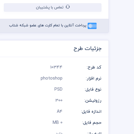
تماس با پشتیبان
پرداخت آنلاین با تمام کارت های عضو شبکه شتاب
جزئیات طرح
کد طرح:
10344
نرم افزار:
photoshop
نوع فایل:
PSD
رزولیشن:
300
اندازه فایل:
A4
حجم فایل:
0 MB
لایه باز:
دارد