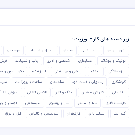
زیر دسته های کارت ویزیت :
مزون عروس
مواد غذایی
مبلمان
موبایل و لپ تاپ
موسیقی
بوتیک و پوشاک
حسابداری
شخصی و اداری
چاپ و تبلیغات
فرش 
لوازم خانگی
عینک
آرایشی و بهداشتی
آموزشگاه
دکوراسیون و مع
گردشگری
رستوران و فست فود
ساختمان
ساعت و زیورآلات
سیست
الکتریکی
کارواش ماشین
رینگ و تایر
تاکسی تلفنی
آموزش رانند
داربست فلزی
شنا و استخر
شال و روسری
سیسمونی
لوستر و چر
گیم نت
اسباب بازی
کارتخوان
سوسیس و کالباس
ابزار و یراق