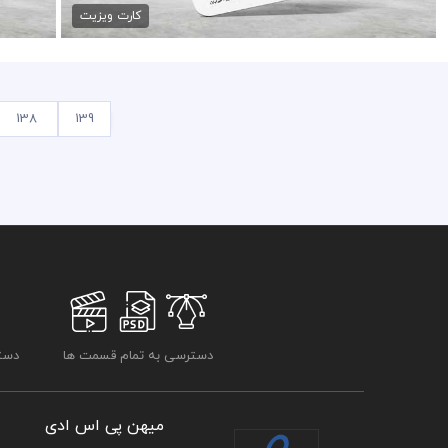
کارت ویزیت
138
139
دسترسی به تمام قسمت ها
دسترسی
میهن پی اس ادی