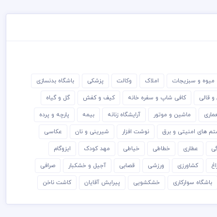
میوه و سبزیجات
املاک
وکالت
پزشکی
باشگاه بدنسازی
و قالی
کافی شاپ و سفره خانه
کیف و کفش
گل و گیاه
ماری
ماشین و موتور
آرایشگاه زنانه
بیمه
پارچه و پرده
م های امنیتی و برق
نوشت افزار
شیرینی و نان
عکاسی
گی
عطاری
خطاطی
خیاطی
مهد کودک
ایزوگام
اغ
کشاورزی
ورزشی
قصابی
آجیل و خشکبار
صرافی
باشگاه سوارکاری
خشکشویی
پیرایش آقایان
کاشت ناخن