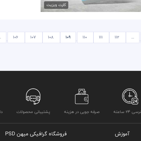
کارت ویزیت
.
106
107
108
109
110
111
112
...
 24 ساعته
صرفه جویی در هزینه
پشتیبانی محصولات
دا
آموزش
فروشگاه گرافیکی میهن PSD