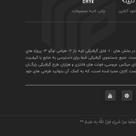
نلود آنلاین
چاپ کلیه محصولات
فايل گرافيکی لايه باز
2- طراحی لوگو 3- پروژه هاي
 است. منبع جستجوی گرافيکی شما برای دسترسی به منابع با کيفـيت
ی ميکس عروسی، فونت های فانتزی و هزاران طرح گرافیکی رايگــان
يست کاران محيا شده است، که به کمک آن بتوانيد طراحی های خود