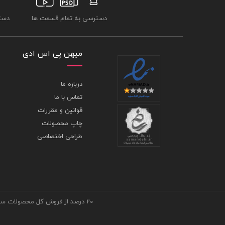
دسترسی به تمام قسمت ها
دسترسی
میهن پی اس ادی
درباره ما
تماس با ما
قوانین و مقررات
چاپ محصولات
طراحی اختصاصی
20 درصد از فروش کل محصولات سایت، متعلق به انجمن خیریه می باشد. ** لَنْ تَنَالُوا الْبِرَّ حَتَّى تُنْفِقُوا مِمَّا تُحِبُّونَ وَمَا تُنْفِقُوا مِنْ شَيْءٍ فَإِنَّ اللَّهَ بِهِ عَلِيمٌ **