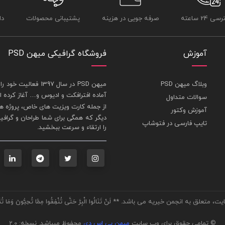
 24 ساعته
صرفه جویی در هزینه
پشتیبانی محصولات
دا
آموزش
فروشگاه گرافیکی میهن PSD
وبلاگ میهن PSD
ميهن PSD در سال 1397 فعاليت خود را در بخش های : 1-
آماده افترافکت و اديوس و… آغاز کرده
سوالات متداول
از جمله
کارت ويزيت
های خاص، پروژه ها
آموزش وکتور
ديگر که همگی برای شما طراحان و گراف
تایپ فارسی در فتوشاپ
را ارتقاء و سرعت ببخشيد.
© تمامی حقوق برای وب سایت
میهن پی اس دی
محفوظ میباشد. نسخه: 2.0