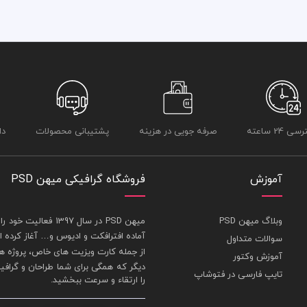
 24 ساعته
صرفه جویی در هزینه
پشتیبانی محصولات
دا
آموزش
فروشگاه گرافیکی میهن PSD
وبلاگ میهن PSD
ميهن PSD در سال 1397 فعاليت خود را در بخش های : 1-
آماده افترافکت و اديوس و… آغاز کرده
سوالات متداول
از جمله
کارت ويزيت
های خاص، پروژه ها
آموزش وکتور
ديگر که همگی برای شما طراحان و گراف
تایپ فارسی در فتوشاپ
را ارتقاء و سرعت ببخشيد.