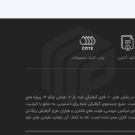
نلود آنلاین
چاپ کلیه محصولات
فايل گرافيکی لايه باز
2- طراحی لوگو 3- پروژه هاي
 است. منبع جستجوی گرافيکی شما برای دسترسی به منابع با کيفـيت
ی ميکس عروسی، فونت های فانتزی و هزاران طرح گرافیکی رايگــان
يست کاران محيا شده است، که به کمک آن بتوانيد طراحی های خود