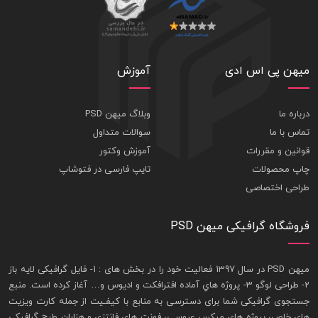
میهن پی اس ادی
آموزش
درباره ما
وبلاگ میهن PSD
تماس با ما
سوالات متداول
قوانین و مقررات
آموزش وکتور
چاپ محصولات
تایپ فارسی در فتوشاپ
طراحی اختصاصی
فروشگاه گرافیکی میهن PSD
ميهن PSD در سال 1397 فعاليت خود را در بخش های : 1-
فايل گرافيکی لايه باز
2- طراحی لوگو 3- پروژه هاي آماده افترافکت و اديوس و… آغاز کرده است. منبع
جستجوی گرافيکی شما برای دسترسی به منابع با کيفـيت از جمله
کارت ويزيت
های خاص، پروژه های ميکس عروسی، فونت های فانتزی و هزاران طرح گرافیکی