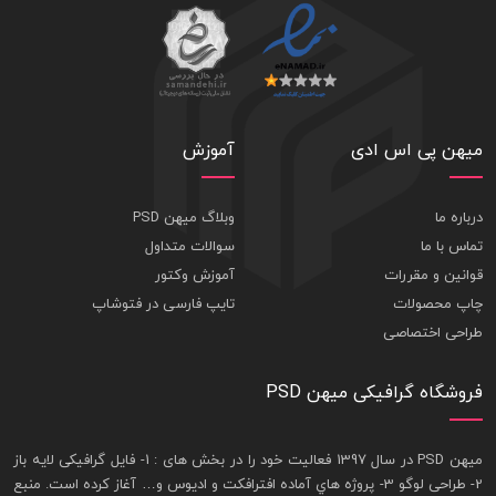
میهن پی اس ادی
آموزش
درباره ما
وبلاگ میهن PSD
تماس با ما
سوالات متداول
قوانین و مقررات
آموزش وکتور
چاپ محصولات
تایپ فارسی در فتوشاپ
طراحی اختصاصی
فروشگاه گرافیکی میهن PSD
ميهن PSD در سال 1397 فعاليت خود را در بخش های : 1-
فايل گرافيکی لايه باز
2- طراحی لوگو 3- پروژه هاي آماده افترافکت و اديوس و… آغاز کرده است. منبع