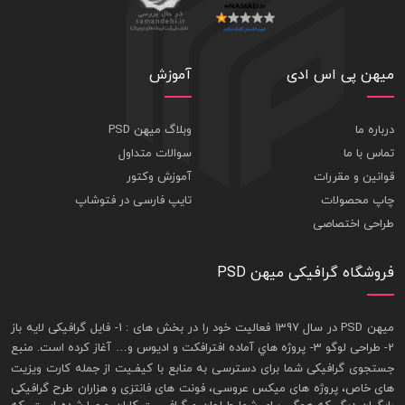
میهن پی اس ادی
آموزش
درباره ما
وبلاگ میهن PSD
تماس با ما
سوالات متداول
قوانین و مقررات
آموزش وکتور
چاپ محصولات
تایپ فارسی در فتوشاپ
طراحی اختصاصی
فروشگاه گرافیکی میهن PSD
ميهن PSD در سال 1397 فعاليت خود را در بخش های : 1-
فايل گرافيکی لايه باز
2- طراحی لوگو 3- پروژه هاي آماده افترافکت و اديوس و… آغاز کرده است. منبع
جستجوی گرافيکی شما برای دسترسی به منابع با کيفـيت از جمله
کارت ويزيت
های خاص، پروژه های ميکس عروسی، فونت های فانتزی و هزاران طرح گرافیکی