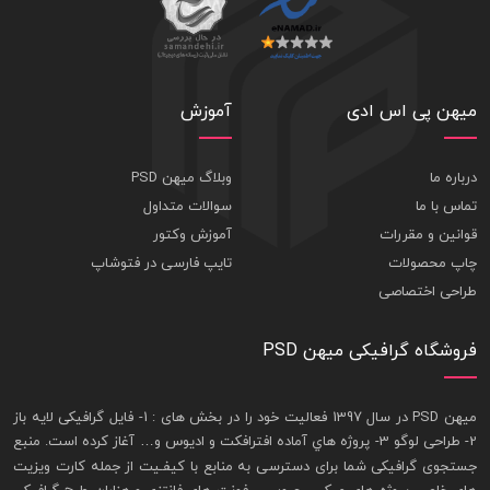
میهن پی اس ادی
آموزش
درباره ما
وبلاگ میهن PSD
تماس با ما
سوالات متداول
قوانین و مقررات
آموزش وکتور
چاپ محصولات
تایپ فارسی در فتوشاپ
طراحی اختصاصی
فروشگاه گرافیکی میهن PSD
ميهن PSD در سال 1397 فعاليت خود را در بخش های : 1-
فايل گرافيکی لايه باز
2- طراحی لوگو 3- پروژه هاي آماده افترافکت و اديوس و… آغاز کرده است. منبع
جستجوی گرافيکی شما برای دسترسی به منابع با کيفـيت از جمله
کارت ويزيت