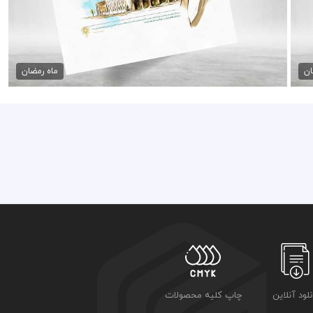
طرح پوستر روز قدس
45,000 تومان
ان
ماه رمضان
نلود آنلاین
چاپ کلیه محصولات