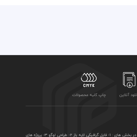
نلود آنلاین
چاپ کلیه محصولات
فايل گرافيکی لايه باز
2- طراحی لوگو 3- پروژه هاي