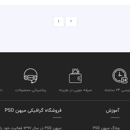
1
2
 24 ساعته
صرفه جویی در هزینه
پشتیبانی محصولات
دا
آموزش
فروشگاه گرافیکی میهن PSD
وبلاگ میهن PSD
ميهن PSD در سال 1397 فعاليت خود را در بخش های : 1-