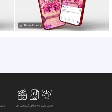
دانلود psd استوری عینک
50,000 تومان
پست اینستاگرام
دسترسی به تمام قسمت ها
دسترسی