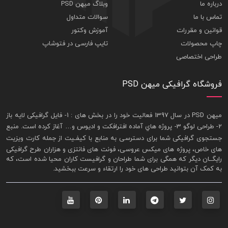
درباره ما
وبلاگ میهن PSD
تماس با ما
سوالات متداول
قوانین و مقررات
آموزش وکتور
چاپ محصولات
تایپ فارسی در فتوشاپ
طراحی اختصاصی
فروشگاه گرافیکی میهن PSD
ميهن PSD در سال 1397 فعاليت خود را در بخش های : 1-
فايل گرافيکی لايه باز
2- طراحی لوگو 3- پروژه هاي آماده افترافکت و اديوس و… آغاز کرده است. منبع
جستجوی گرافيکی شما برای دسترسی به منابع با کيفـيت از جمله
کارت ويزيت
های خاص، پروژه های ميکس عروسی، فونت های فانتزی و هزاران طرح گرافیکی
رايگــان ديگر که همگی برای شما طراحان و گرافيست کاران محيا شده است، که
به کمک آن بتوانيد طراحی های خود را ارتقاء و سرعت ببخشيد.