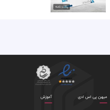
طرح دانلود پاکت سیستم های...
70,000 تومان
پاکت نامه
میهن پی اس ادی
آموزش