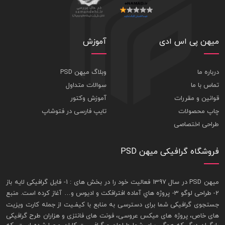
میهن پی اس ادی
آموزش
درباره ما
وبلاگ میهن PSD
تماس با ما
سوالات متداول
قوانین و مقررات
آموزش وکتور
چاپ محصولات
تایپ فارسی در فتوشاپ
طراحی اختصاصی
فروشگاه گرافیکی میهن PSD
ميهن PSD در سال 1397 فعاليت خود را در بخش های : 1-
فايل گرافيکی لايه باز
2- طراحی لوگو 3- پروژه هاي آماده افترافکت و اديوس و… آغاز کرده است. منبع
جستجوی گرافيکی شما برای دسترسی به منابع با کيفـيت از جمله
کارت ويزيت
های خاص، پروژه های ميکس عروسی، فونت های فانتزی و هزاران طرح گرافیکی