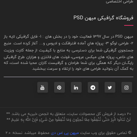
طراحی اختصاصی
فروشگاه گرافیکی میهن PSD
ميهن PSD در سال 1397 فعاليت خود را در بخش های : 1-
فايل گرافيکی لايه باز
2- طراحی لوگو 3- پروژه هاي آماده افترافکت و اديوس و… آغاز کرده است. منبع
جستجوی گرافيکی شما برای دسترسی به منابع با کيفـيت از جمله
کارت ويزيت
های خاص، پروژه های ميکس عروسی، فونت های فانتزی و هزاران طرح گرافیکی
رايگــان ديگر که همگی برای شما طراحان و گرافيست کاران محيا شده است، که
به کمک آن بتوانيد طراحی های خود را ارتقاء و سرعت ببخشيد.
20 درصد از فروش کل محصولات سایت، متعلق به انجمن خیریه می باشد. **
لَنْ تَنَالُوا الْبِرَّ حَتَّى تُنْفِقُوا مِمَّا تُحِبُّونَ وَمَا تُنْفِقُوا مِنْ شَيْءٍ فَإِنَّ اللَّهَ بِهِ عَلِيمٌ **
© تمامی حقوق برای وب سایت
میهن پی اس دی
محفوظ میباشد. نسخه: 2.0