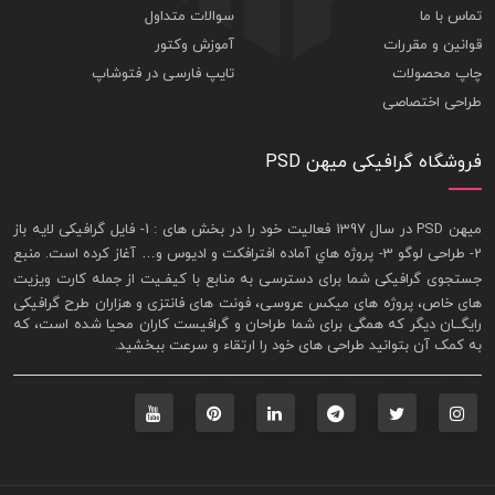
تماس با ما
سوالات متداول
قوانین و مقررات
آموزش وکتور
چاپ محصولات
تایپ فارسی در فتوشاپ
طراحی اختصاصی
فروشگاه گرافیکی میهن PSD
ميهن PSD در سال 1397 فعاليت خود را در بخش های : 1-
فايل گرافيکی لايه باز
2- طراحی لوگو 3- پروژه هاي آماده افترافکت و اديوس و… آغاز کرده است. منبع
جستجوی گرافيکی شما برای دسترسی به منابع با کيفـيت از جمله
کارت ويزيت
های خاص، پروژه های ميکس عروسی، فونت های فانتزی و هزاران طرح گرافیکی
رايگــان ديگر که همگی برای شما طراحان و گرافيست کاران محيا شده است، که
به کمک آن بتوانيد طراحی های خود را ارتقاء و سرعت ببخشيد.