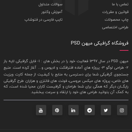
تماس با ما
سوالات متداول
قوانین و مقررات
آموزش وکتور
چاپ محصولات
تایپ فارسی در فتوشاپ
طراحی اختصاصی
فروشگاه گرافیکی میهن PSD
ميهن PSD در سال 1397 فعاليت خود را در بخش های : 1-
فايل گرافيکی لايه باز
2- طراحی لوگو 3- پروژه هاي آماده افترافکت و اديوس و… آغاز کرده است. منبع
جستجوی گرافيکی شما برای دسترسی به منابع با کيفـيت از جمله
کارت ويزيت
های خاص، پروژه های ميکس عروسی، فونت های فانتزی و هزاران طرح گرافیکی
رايگــان ديگر که همگی برای شما طراحان و گرافيست کاران محيا شده است، که
به کمک آن بتوانيد طراحی های خود را ارتقاء و سرعت ببخشيد.