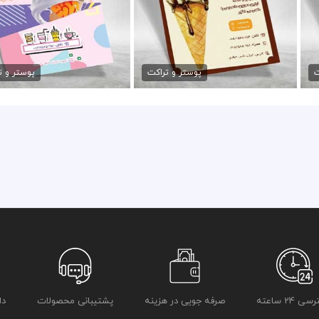
طرح تبلیغاتی تراکت بستنی
طرح آماده تراکت بستنی
79,000 تومان
79,000 تومان
ت
پوستر و تراکت
پوستر و ت
 24 ساعته
صرفه جویی در هزینه
پشتیبانی محصولات
دا