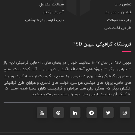
تماس با ما
سوالات متداول
قوانین و مقررات
آموزش وکتور
چاپ محصولات
تایپ فارسی در فتوشاپ
طراحی اختصاصی
فروشگاه گرافیکی میهن PSD
ميهن PSD در سال 1397 فعاليت خود را در بخش های : 1-
فايل گرافيکی لايه باز
2- طراحی لوگو 3- پروژه هاي آماده افترافکت و اديوس و… آغاز کرده است. منبع
جستجوی گرافيکی شما برای دسترسی به منابع با کيفـيت از جمله
کارت ويزيت
های خاص، پروژه های ميکس عروسی، فونت های فانتزی و هزاران طرح گرافیکی
رايگــان ديگر که همگی برای شما طراحان و گرافيست کاران محيا شده است، که
به کمک آن بتوانيد طراحی های خود را ارتقاء و سرعت ببخشيد.