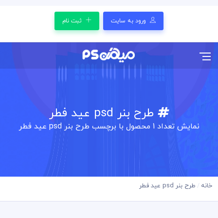
ورود به سایت
ثبت نام
طرح بنر psd عید فطر
نمایش تعداد
1
محصول با برچسب طرح بنر psd عید فطر
خانه
طرح بنر psd عید فطر