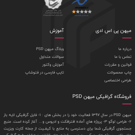
میهن پی اس ادی
آموزش
درباره ما
وبلاگ میهن PSD
تماس با ما
سوالات متداول
قوانین و مقررات
آموزش وکتور
چاپ محصولات
تایپ فارسی در فتوشاپ
طراحی اختصاصی
فروشگاه گرافیکی میهن PSD
ميهن PSD در سال 1397 فعاليت خود را در بخش های : 1-
فايل گرافيکی لايه باز
2- طراحی لوگو 3- پروژه هاي آماده افترافکت و اديوس و… آغاز کرده است. منبع
جستجوی گرافيکی شما برای دسترسی به منابع با کيفـيت از جمله
کارت ويزيت