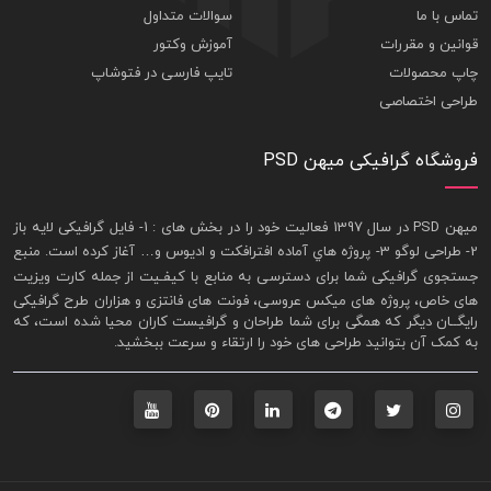
تماس با ما
سوالات متداول
قوانین و مقررات
آموزش وکتور
چاپ محصولات
تایپ فارسی در فتوشاپ
طراحی اختصاصی
فروشگاه گرافیکی میهن PSD
ميهن PSD در سال 1397 فعاليت خود را در بخش های : 1-
فايل گرافيکی لايه باز
2- طراحی لوگو 3- پروژه هاي آماده افترافکت و اديوس و… آغاز کرده است. منبع
جستجوی گرافيکی شما برای دسترسی به منابع با کيفـيت از جمله
کارت ويزيت
های خاص، پروژه های ميکس عروسی، فونت های فانتزی و هزاران طرح گرافیکی
رايگــان ديگر که همگی برای شما طراحان و گرافيست کاران محيا شده است، که
به کمک آن بتوانيد طراحی های خود را ارتقاء و سرعت ببخشيد.