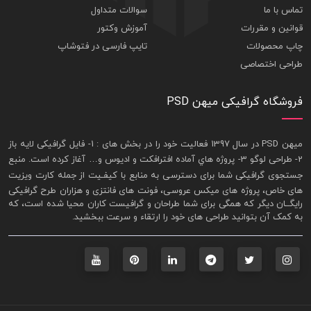
تماس با ما
سوالات متداول
قوانین و مقررات
آموزش وکتور
چاپ محصولات
تایپ فارسی در فتوشاپ
طراحی اختصاصی
فروشگاه گرافیکی میهن PSD
ميهن PSD در سال 1397 فعاليت خود را در بخش های : 1-
فايل گرافيکی لايه باز
2- طراحی لوگو 3- پروژه هاي آماده افترافکت و اديوس و… آغاز کرده است. منبع
جستجوی گرافيکی شما برای دسترسی به منابع با کيفـيت از جمله
کارت ويزيت
های خاص، پروژه های ميکس عروسی، فونت های فانتزی و هزاران طرح گرافیکی
رايگــان ديگر که همگی برای شما طراحان و گرافيست کاران محيا شده است، که
به کمک آن بتوانيد طراحی های خود را ارتقاء و سرعت ببخشيد.