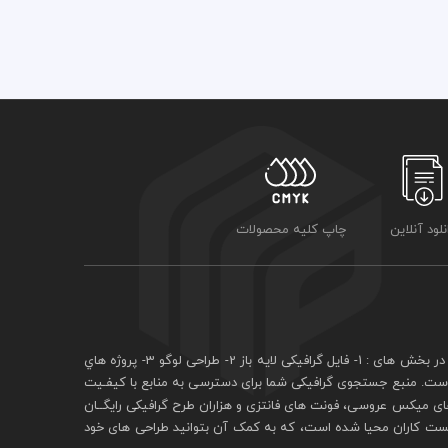
نلود آنلاین
چاپ کلیه محصولات
فايل گرافيکی لايه باز
2- طراحی لوگو 3- پروژه هاي
 است. منبع جستجوی گرافيکی شما برای دسترسی به منابع با کيفـيت
ی ميکس عروسی، فونت های فانتزی و هزاران طرح گرافیکی رايگــان
يست کاران محيا شده است، که به کمک آن بتوانيد طراحی های خود