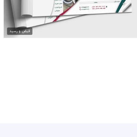
طرح رسید خشکشویی
79,000 تومان
قبض و رسید