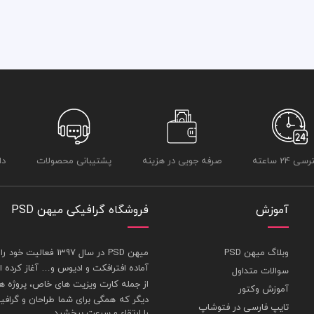
 24 ساعته
صرفه جویی در هزینه
پشتیبانی محصولات
دا
آموزش
فروشگاه گرافیکی میهن PSD
وبلاگ میهن PSD
ميهن PSD در سال 1397 فعاليت خود را در بخش های : 1-
آماده افترافکت و اديوس و… آغاز کرده
سوالات متداول
از جمله
کارت ويزيت
های خاص، پروژه ها
آموزش وکتور
ديگر که همگی برای شما طراحان و گراف
تایپ فارسی در فتوشاپ
را ارتقاء و سرعت ببخشيد.