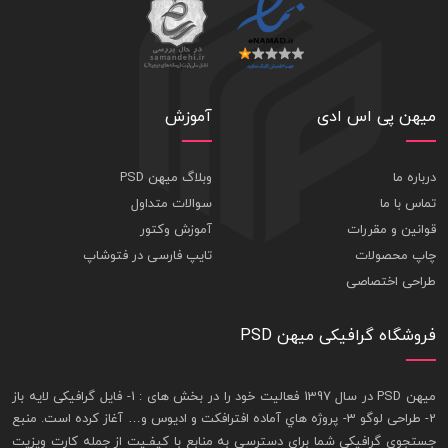
میهن پی اس ادی
آموزش
درباره ما
وبلاگ میهن PSD
تماس با ما
سوالات متداول
قوانین و مقررات
آموزش وکتور
چاپ محصولات
تایپ فارسی در فتوشاپ
طراحی اختصاصی
فروشگاه گرافیکی میهن PSD
ميهن PSD در سال 1397 فعاليت خود را در بخش های : 1-
فايل گرافيکی لايه باز
2- طراحی لوگو 3- پروژه هاي آماده افترافکت و اديوس و… آغاز کرده است. منبع
جستجوی گرافيکی شما برای دسترسی به منابع با کيفـيت از جمله
کارت ويزيت